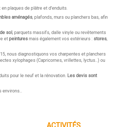
x en plaques de plâtre et d'enduits.
mbles aménagés
, plafonds, murs ou planchers bas, afin
de sol
, parquets massifs, dalle vinyle ou revêtements
re et
peintures
mais également vos extérieurs :
stores
,
015, nous diagnostiquons vos charpentes et planchers
ectes xylophages (Capricornes, vrillettes, lyctus...) ou
its pour le neuf et la rénovation
.
Les devis sont
 environs...
ACTIVITÉS