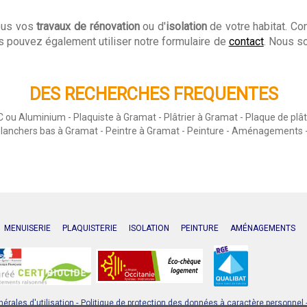
tous vos
travaux de rénovation
ou d'
isolation
de votre habitat. C
s pouvez également utiliser notre formulaire de
contact
. Nous so
DES RECHERCHES FREQUENTES
 ou Aluminium - Plaquiste à Gramat - Plâtrier à Gramat - Plaque de plâtr
 planchers bas à Gramat - Peintre à Gramat - Peinture - Aménagements -
MENUISERIE
PLAQUISTERIE
ISOLATION
PEINTURE
AMÉNAGEMENTS
-
érales d'utilisation
Politique de protection des données à caractère personnel