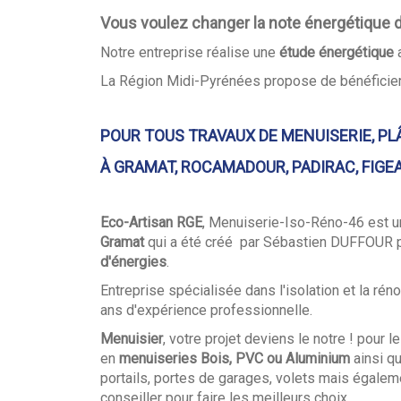
Vous voulez changer la note énergétique de
Notre entreprise réalise une
étude énergétique
a
La Région Midi-Pyrénées propose de bénéficier 
POUR TOUS TRAVAUX DE MENUISERIE, PLÂ
À GRAMAT, ROCAMADOUR, PADIRAC, FIGEAC
Eco-Artisan RGE
, Menuiserie-Iso-Réno-46 est 
Gramat
qui a été créé pa
r
Sébastien DUFFOUR pou
d'énergies
.
Entreprise spécialisée dans l'isolation et la r
ans d'expérience professionnelle.
Menuisier
, votre projet deviens le notre ! pour
en
menuiseries Bois, PVC ou Aluminium
ainsi q
portails, portes de garages, volets mais égalem
conseiller pour faire les meilleurs choix
.